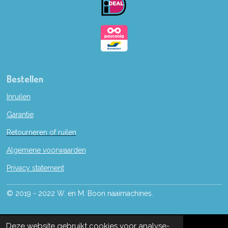
k
Bestellen
Inruilen
Garantie
Retourneren of ruilen
Algemene voorwaarden
Privacy statement
© 2019 - 2022 W. en M. Boon naaimachines.
Deze website gebruikt cookies voor analyse-