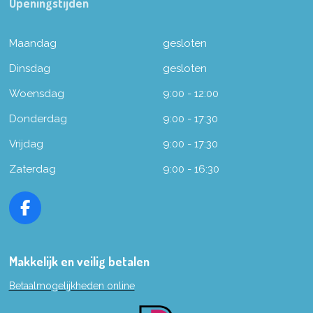
Openingstijden
Maandag
gesloten
Dinsdag
gesloten
Woensdag
9:00 - 12:00
Donderdag
9:00 - 17:30
Vrijdag
9:00 - 17:30
Zaterdag
9:00 - 16:30
F
a
c
e
Makkelijk en veilig betalen
b
Betaalmogelijkheden online
o
o