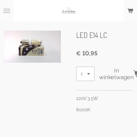
Ga
direct
naar
de
hoofdinhoud
LED E14 LC
€ 10,95
In
winkelwagen
220V 3,5W
6000K