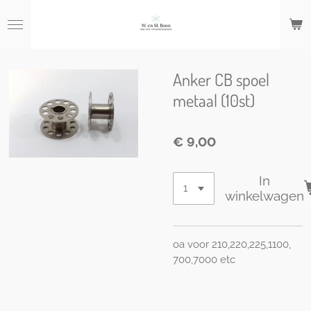
Ga
direct
naar
de
hoofdinhoud
Anker CB spoel
metaal (10st)
€ 9,00
In
winkelwagen
oa voor 210,220,225,1100,
700,7000 etc