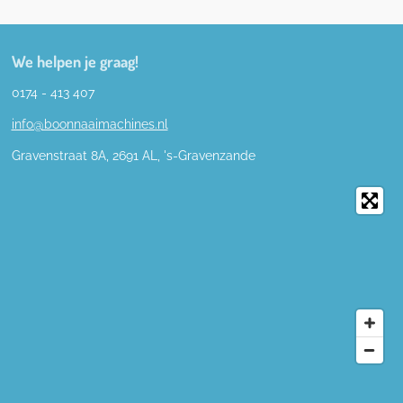
We helpen je graag!
0174 - 413 407
info@boonnaaimachines.nl
Gravenstraat 8A, 2691
AL,
's-
Gravenzande