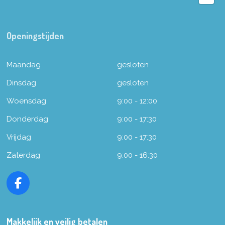
Openingstijden
Maandag
gesloten
Dinsdag
gesloten
Woensdag
9:00 - 12:00
Donderdag
9:00 - 17:30
Vrijdag
9:00 - 17:30
Zaterdag
9:00 - 16:30
F
a
c
e
Makkelijk en veilig betalen