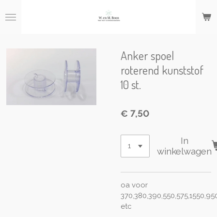
Ga
direct
naar
de
hoofdinhoud
Anker spoel
roterend kunststof
10 st.
€ 7,50
In
winkelwagen
oa voor
370,380,390,550,575,1550,95
etc