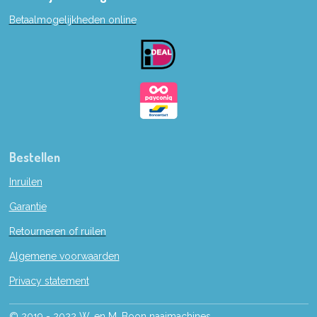
b
Betaalmogelijkheden online
o
o
k
Bestellen
Inruilen
Garantie
Retourneren of ruilen
Algemene voorwaarden
Privacy statement
© 2019 - 2022 W. en M. Boon naaimachines.