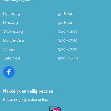
Maandag
gesloten
Dinsdag
gesloten
Woensdag
9:00 - 12:00
Donderdag
9:00 - 17:30
Vrijdag
9:00 - 17:30
Zaterdag
9:00 - 16:30
F
a
c
e
Makkelijk en veilig betalen
b
Betaalmogelijkheden online
o
o