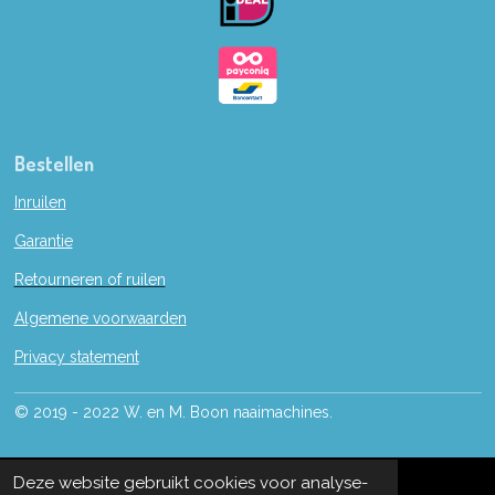
k
Bestellen
Inruilen
Garantie
Retourneren of ruilen
Algemene voorwaarden
Privacy statement
© 2019 - 2022 W. en M. Boon naaimachines.
Deze website gebruikt cookies voor analyse-