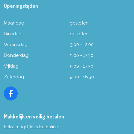
Openingstijden
Maandag
gesloten
Dinsdag
gesloten
Woensdag
9:00 - 12:00
Donderdag
9:00 - 17:30
Vrijdag
9:00 - 17:30
Zaterdag
9:00 - 16:30
F
a
c
e
Makkelijk en veilig betalen
b
Betaalmogelijkheden online
o