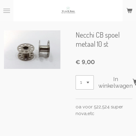
Ga
direct
naar
de
hoofdinhoud
Necchi CB spoel
metaal 10 st
€ 9,00
In
winkelwagen
oa voor 522,524 super
nova,etc