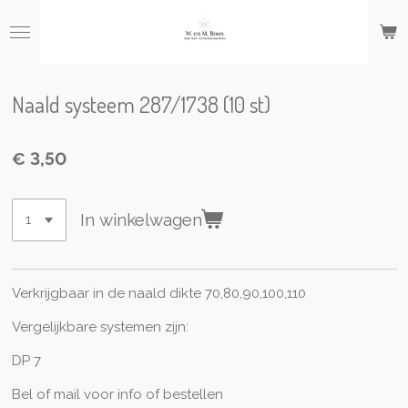
Ga
direct
naar
de
hoofdinhoud
Naald systeem 287/1738 (10 st)
€ 3,50
In winkelwagen
Verkrijgbaar in de naald dikte 70,80,90,100,110
Vergelijkbare systemen zijn:
DP 7
Bel of mail voor info of bestellen