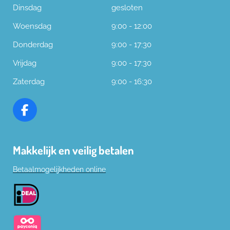
Dinsdag
gesloten
Woensdag
9:00 - 12:00
Donderdag
9:00 - 17:30
Vrijdag
9:00 - 17:30
Zaterdag
9:00 - 16:30
F
a
c
Makkelijk en veilig betalen
e
b
Betaalmogelijkheden online
o
o
k