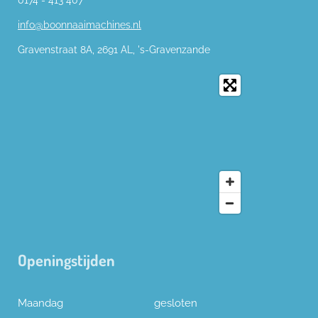
info@boonnaaimachines.nl
Gravenstraat 8A, 2691
AL,
's-
Gravenzande
Openingstijden
Maandag
gesloten