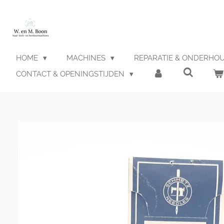
Ga
direct
naar
de
hoofdinhoud
HOME
MACHINES
REPARATIE & ONDERHO
CONTACT & OPENINGSTIJDEN