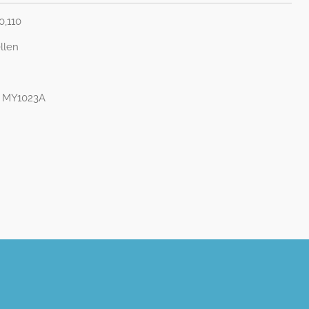
0,110
ellen
 MY1023A