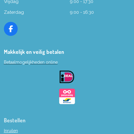
Vrijdag
9:00 - 17:30
Zaterdag
9:00 - 16:30
F
a
c
e
Makkelijk en veilig betalen
b
Betaalmogelijkheden online
o
o
k
Bestellen
Inruilen