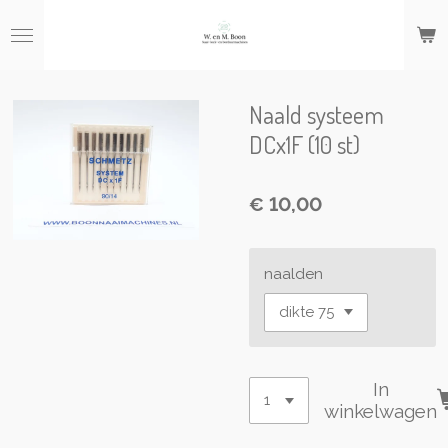
Ga
direct
naar
de
hoofdinhoud
Naald systeem
DCx1F (10 st)
€ 10,00
naalden
In
winkelwagen