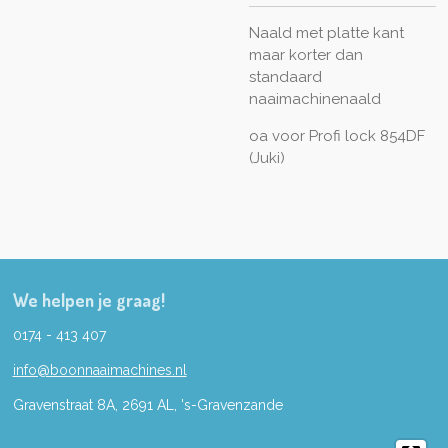
Naald met platte kant
maar korter dan
standaard
naaimachinenaald
oa voor Profi lock 854DF
(Juki)
We helpen je graag!
0174 - 413 407
info@boonnaaimachines.nl
Gravenstraat 8A, 2691
AL,
's-
Gravenzande