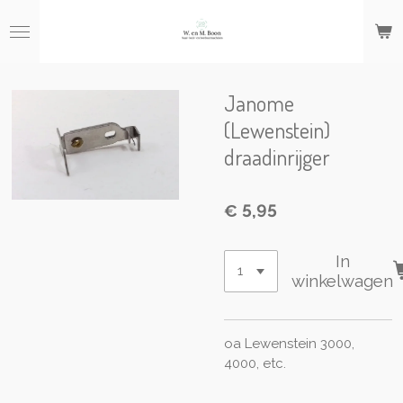
Ga
direct
naar
de
hoofdinhoud
Janome
(Lewenstein)
draadinrijger
€ 5,95
In
winkelwagen
oa Lewenstein 3000,
4000, etc.