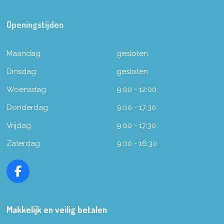
Openingstijden
Maandag
gesloten
Dinsdag
gesloten
Woensdag
9:00 - 12:00
Donderdag
9:00 - 17:30
Vrijdag
9:00 - 17:30
Zaterdag
9:00 - 16:30
F
a
c
e
Makkelijk en veilig betalen
b