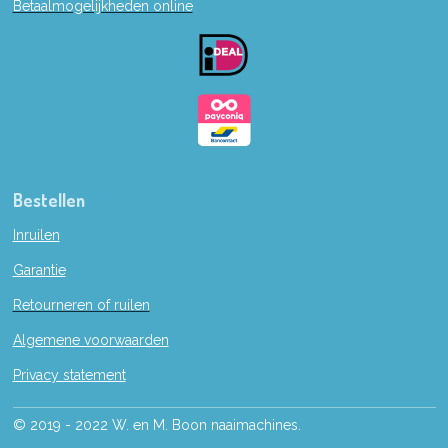
Betaalmogelijkheden online
o
o
k
Bestellen
Inruilen
Garantie
Retourneren of ruilen
Algemene voorwaarden
Privacy statement
© 2019 - 2022 W. en M. Boon naaimachines.