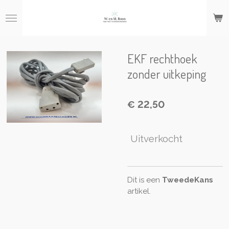
Ga
direct
naar
de
hoofdinhoud
EKF rechthoek
zonder uitkeping
€ 22,50
Uitverkocht
Dit is een
TweedeKans
artikel.