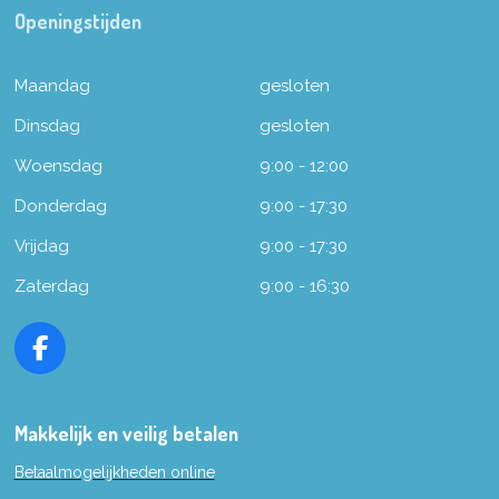
Openingstijden
Maandag
gesloten
Dinsdag
gesloten
Woensdag
9:00 - 12:00
Donderdag
9:00 - 17:30
Vrijdag
9:00 - 17:30
Zaterdag
9:00 - 16:30
F
a
c
e
Makkelijk en veilig betalen
b
Betaalmogelijkheden online
o