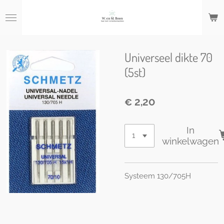
Ga
direct
naar
de
hoofdinhoud
Universeel dikte 70
(5st)
€ 2,20
In
winkelwagen
Systeem 130/705H