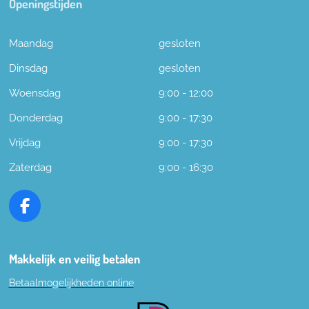
Openingstijden
Maandag
gesloten
Dinsdag
gesloten
Woensdag
9:00 - 12:00
Donderdag
9:00 - 17:30
Vrijdag
9:00 - 17:30
Zaterdag
9:00 - 16:30
F
a
c
e
Makkelijk en veilig betalen
b
Betaalmogelijkheden online
o
o