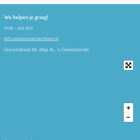
We helpen je graag!
0174 - 413 407
info@boonnaaimachines.nl
Gravenstraat 8A, 2691
AL,
's-
Gravenzande