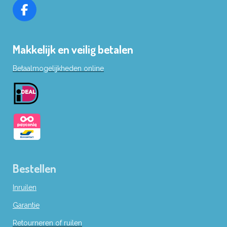
F
a
c
Makkelijk en veilig betalen
e
b
Betaalmogelijkheden online
o
o
k
Bestellen
Inruilen
Garantie
Retourneren of ruilen