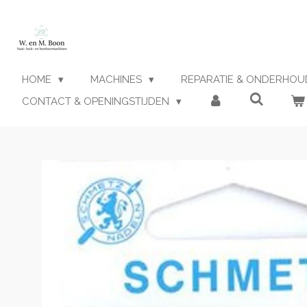
Ga
direct
naar
de
hoofdinhoud
HOME
MACHINES
REPARATIE & ONDERHO
CONTACT & OPENINGSTIJDEN