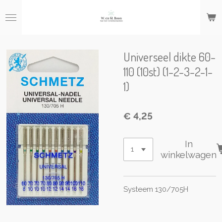
Ga
direct
naar
de
hoofdinhoud
Universeel dikte 60-
110 (10st) (1-2-3-2-1-
1)
€ 4,25
In
winkelwagen
Systeem 130/705H