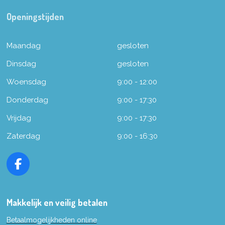
Openingstijden
Maandag
gesloten
Dinsdag
gesloten
Woensdag
9:00 - 12:00
Donderdag
9:00 - 17:30
Vrijdag
9:00 - 17:30
Zaterdag
9:00 - 16:30
F
a
c
e
Makkelijk en veilig betalen
b
Betaalmogelijkheden online
o