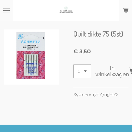
Ga
direct
naar
de
hoofdinhoud
Quilt dikte 75 (5st)
€ 3,50
In
winkelwagen
Systeem 130/705H-Q