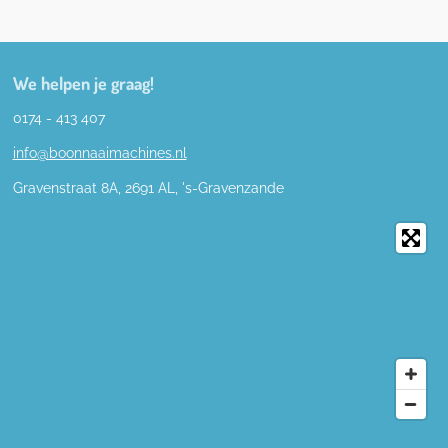
We helpen je graag!
0174 - 413 407
info@boonnaaimachines.nl
Gravenstraat 8A, 2691
AL,
's-
Gravenzande