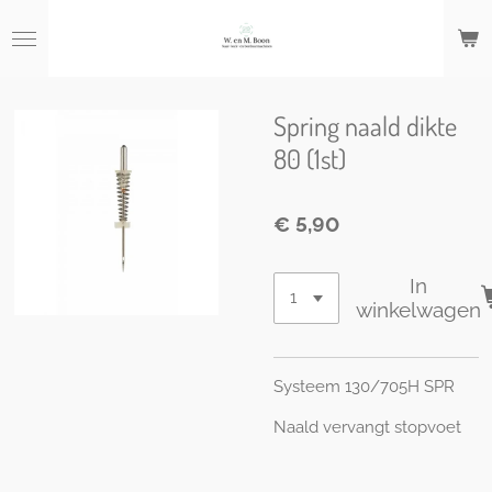
Ga
direct
naar
de
hoofdinhoud
Spring naald dikte
80 (1st)
€ 5,90
In
winkelwagen
Systeem 130/705H SPR
Naald vervangt stopvoet