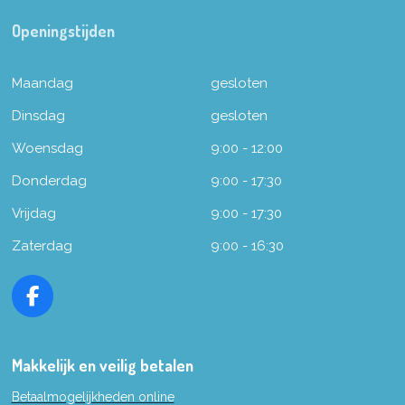
Openingstijden
Maandag
gesloten
Dinsdag
gesloten
Woensdag
9:00 - 12:00
Donderdag
9:00 - 17:30
Vrijdag
9:00 - 17:30
Zaterdag
9:00 - 16:30
F
a
c
e
Makkelijk en veilig betalen
b
Betaalmogelijkheden online
o