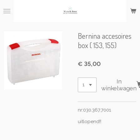
Ga
direct
naar
de
hoofdinhoud
Bernina accesoires
box ( 153, 155)
€ 35,00
In
winkelwagen
nr:030.367.7001
uitlopend!!