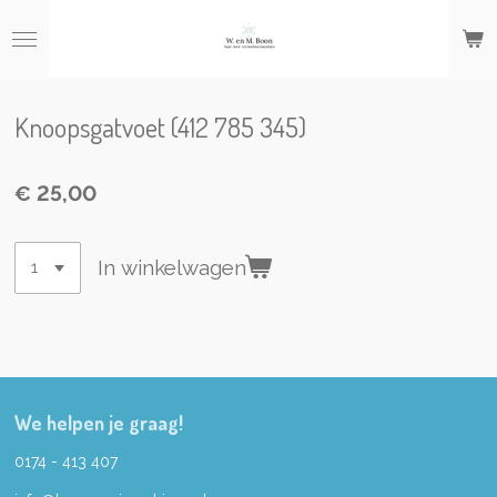
Ga
direct
naar
de
hoofdinhoud
Knoopsgatvoet (412 785 345)
€ 25,00
In winkelwagen
We helpen je graag!
0174 - 413 407