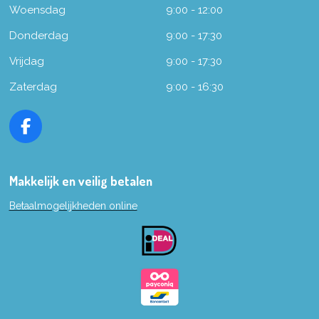
Woensdag
9:00 - 12:00
Donderdag
9:00 - 17:30
Vrijdag
9:00 - 17:30
Zaterdag
9:00 - 16:30
F
a
c
e
Makkelijk en veilig betalen
b
Betaalmogelijkheden online
o
o
k