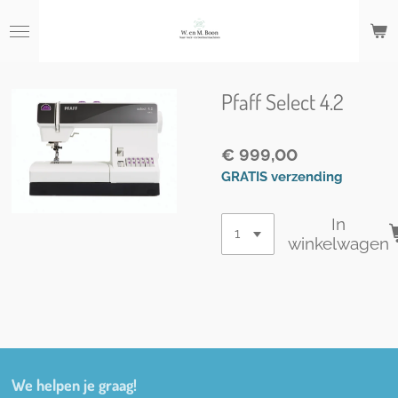
Ga
direct
naar
de
hoofdinhoud
Pfaff Select 4.2
€ 999,00
GRATIS verzending
In
winkelwagen
We helpen je graag!