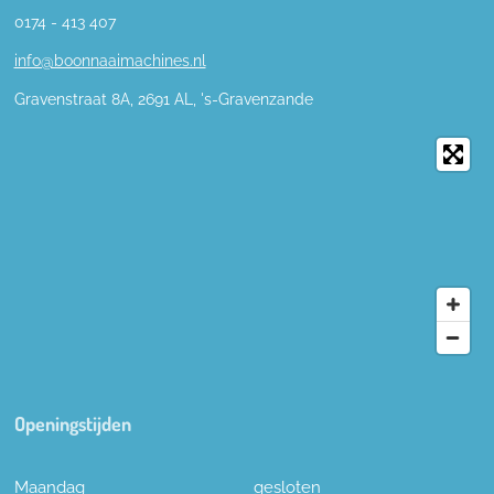
0174 - 413 407
info@boonnaaimachines.nl
Gravenstraat 8A, 2691
AL,
's-
Gravenzande
Openingstijden
Maandag
gesloten