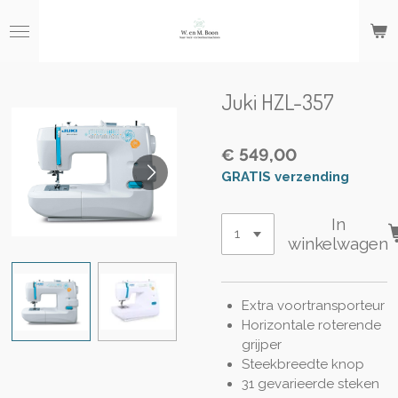
Ga
direct
naar
de
hoofdinhoud
Juki HZL-357
€ 549,00
GRATIS verzending
In
winkelwagen
Extra voortransporteur
Horizontale roterende
grijper
Steekbreedte knop
31 gevarieerde steken