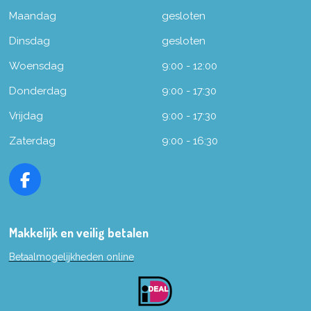
Maandag
gesloten
Dinsdag
gesloten
Woensdag
9:00 - 12:00
Donderdag
9:00 - 17:30
Vrijdag
9:00 - 17:30
Zaterdag
9:00 - 16:30
F
a
c
e
Makkelijk en veilig betalen
b
Betaalmogelijkheden online
o
o
k