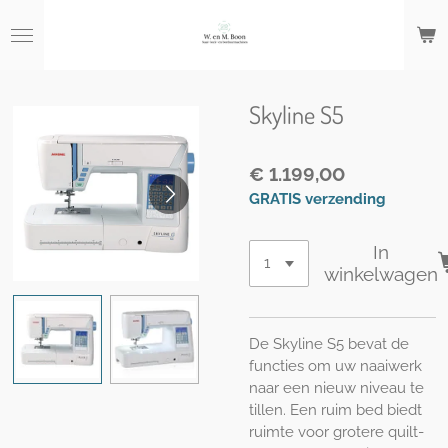
Ga
direct
naar
de
hoofdinhoud
Skyline S5
€ 1.199,00
GRATIS verzending
In
winkelwagen
De Skyline S5 bevat de
functies om uw naaiwerk
naar een nieuw niveau te
tillen. Een ruim bed biedt
ruimte voor grotere quilt-