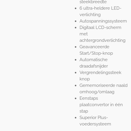
steekbreedte
6 ultra-heldere LED-
verlichting
Autospanningssysteem
Digitaal LCD-scherm
met
achtergrondverlichting
Geavanceerde
Start/Stop-knop
Automatische
draadafsnijder
Vergrendelingssteek
knop
Gememoriseerde naald
omhoog/omlaag
Eenstaps
plaatconvertor in één
stap
Superior Plus-
voedersysteem