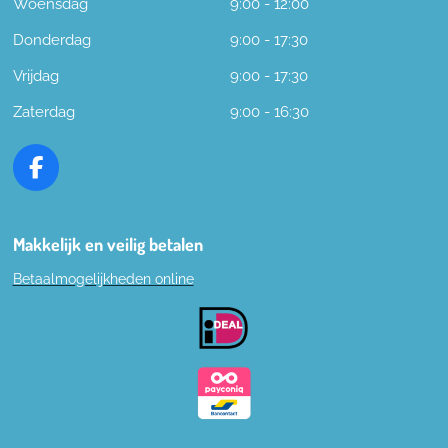
Woensdag
9:00 - 12:00
Donderdag
9:00 - 17:30
Vrijdag
9:00 - 17:30
Zaterdag
9:00 - 16:30
F
a
c
e
Makkelijk en veilig betalen
b
Betaalmogelijkheden online
o
o
k