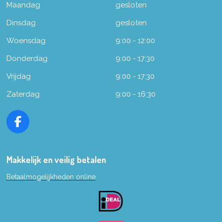
Maandag
gesloten
Dinsdag
gesloten
Woensdag
9:00 - 12:00
Donderdag
9:00 - 17:30
Vrijdag
9:00 - 17:30
Zaterdag
9:00 - 16:30
F
a
c
e
Makkelijk en veilig betalen
b
Betaalmogelijkheden online
o
o
k