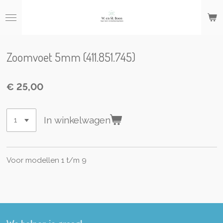
Ga
direct
naar
de
hoofdinhoud
Zoomvoet 5mm (411.851.745)
€ 25,00
In winkelwagen
Voor modellen 1 t/m 9