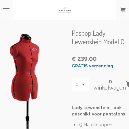
Ga
direct
naar
de
hoofdinhoud
Paspop Lady
Lewenstein Model C
€ 239,00
GRATIS verzending
In
winkelwagen
Lady Lewenstein - ook
geschikt voor pantalons
13 Maatknoppen