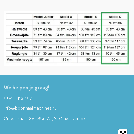
We helpen je graag!
0174 - 413 407
info@boonnaaimachines.nl
Gravenstraat 8A, 2691
AL,
's-
Gravenzande