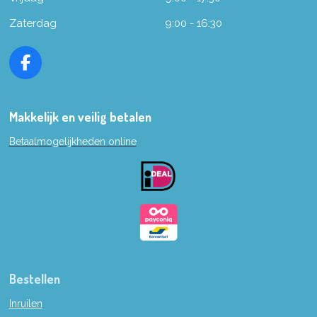
Zaterdag
9:00 - 16:30
F
a
c
e
Makkelijk en veilig betalen
b
Betaalmogelijkheden online
o
o
k
Bestellen
Inruilen