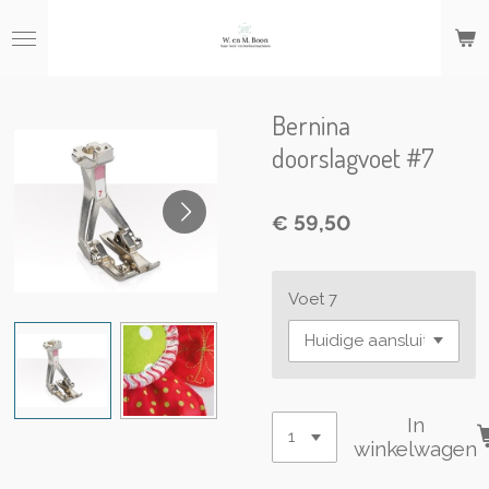
Ga
direct
naar
de
hoofdinhoud
Bernina
doorslagvoet #7
€ 59,50
Voet 7
In
winkelwagen