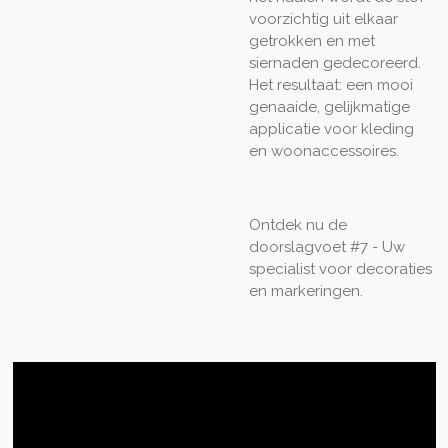
voorzichtig uit elkaar
getrokken en met
siernaden gedecoreerd.
Het resultaat: een mooi
genaaide, gelijkmatige
applicatie voor kleding
en woonaccessoires.
Ontdek nu de
doorslagvoet #7 - Uw
specialist voor decoraties
en markeringen.