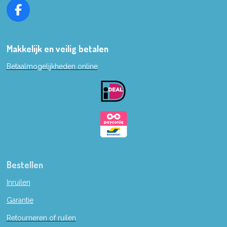
F
a
c
e
Makkelijk en veilig betalen
b
Betaalmogelijkheden online
o
o
k
Bestellen
Inruilen
Garantie
Retourneren of ruilen