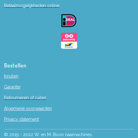
b
Betaalmogelijkheden online
o
o
k
Bestellen
Inruilen
Garantie
Retourneren of ruilen
Algemene voorwaarden
Privacy statement
© 2019 - 2022 W. en M. Boon naaimachines.