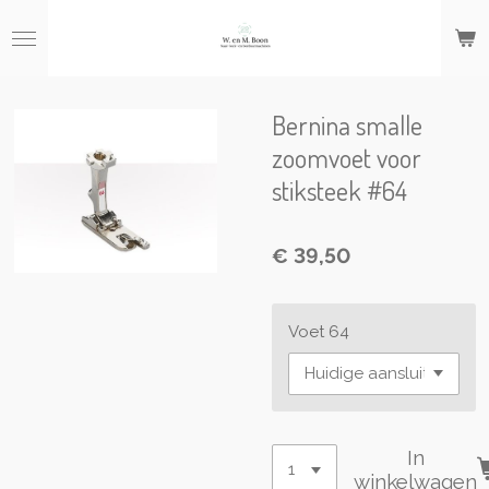
Ga
direct
naar
de
hoofdinhoud
Bernina smalle
zoomvoet voor
stiksteek #64
€ 39,50
Voet 64
In
winkelwagen