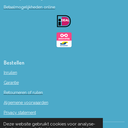
b
Betaalmogelijkheden online
o
o
k
Bestellen
Inruilen
Garantie
Retourneren of ruilen
Algemene voorwaarden
Privacy statement
Deze website gebruikt cookies voor analyse-
© 2019 - 2022 W. en M. Boon naaimachines.