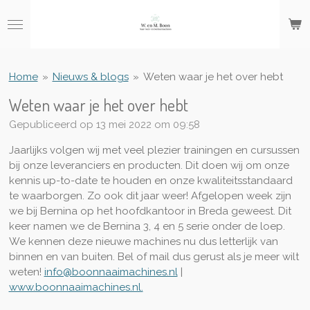
Ga
direct
naar
de
hoofdinhoud
Home
»
Nieuws & blogs
»
Weten waar je het over hebt
Weten waar je het over hebt
Gepubliceerd op 13 mei 2022 om 09:58
Jaarlijks volgen wij met veel plezier trainingen en cursussen
bij onze leveranciers en producten. Dit doen wij om onze
kennis up-to-date te houden en onze kwaliteitsstandaard
te waarborgen. Zo ook dit jaar weer! Afgelopen week zijn
we bij Bernina op het hoofdkantoor in Breda geweest. Dit
keer namen we de Bernina 3, 4 en 5 serie onder de loep.
We kennen deze nieuwe machines nu dus letterlijk van
binnen en van buiten. Bel of mail dus gerust als je meer wilt
weten!
info@boonnaaimachines.nl
|
www.boonnaaimachines.nl.