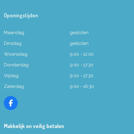
Openingstijden
Maandag
gesloten
Dinsdag
gesloten
Woensdag
9:00 - 12:00
Donderdag
9:00 - 17:30
Vrijdag
9:00 - 17:30
Zaterdag
9:00 - 16:30
F
a
c
e
Makkelijk en veilig betalen
b