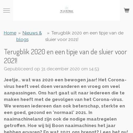
Ga
direct
naar
de
hoofdinhoud
Home
»
Nieuws &
»
Terugblik 2020 en een tipje van de
blogs
sluier voor 2021!
Terugblik 2020 en een tipje van de sluier voor
2021!
Gepubliceerd op 31 december 2020 om 14:53
Jeetje.. wat was 2020 een bewogen jaar! Het Corona-
virus heeft veel doen veranderen en vroeg om veel
aanpassingen. Ons hart gaat uit naar iedereen die te
maken heeft met de gevolgen van het Corona-virus.
We wensen iedereen dan ook beterschap, sterkte en
een goed, gezond en 'normaal' 2021. In
naaimachineland zijn ook de nodige maatregelen
getroffen. Hoe wij bij Boon naaimachines het jaar
hebben ervaren? En wat 2021 ons brengt? Lees het nu!