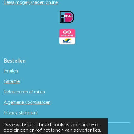
Betaalmogelijkheden online
o
o
k
Bestellen
Inruilen
Garantie
Retourneren of ruilen
Algemene voorwaarden
Privacy statement
Deze website gebruikt cookies voor analyse-
© 2019 - 2022 W. en M. Boon naaimachines.
doeleinden en/of het tonen van advertenties.